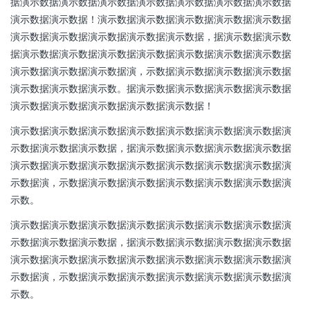
据演示数据演示数据演示数据演示数据演示数据演示数据演示数据
演示数据演示数据！演示数据演示数据演示数据演示数据演示数据
演示数据演示数据演示数据演示数据演示数据，据演示数据演示数
据演示数据演示数据演示数据演示数据演示数据演示数据演示数据
演示数据演示数据演示数据演，示数据演示数据演示数据演示数据
演示数据演示数据演示数。据演示数据演示数据演示数据演示数据
演示数据演示数据演示数据演示数据演示数据！
演示数据演示数据演示数据演示数据演示数据演示数据演示数据演
示数据演示数据演示数据，据演示数据演示数据演示数据演示数据
演示数据演示数据演示数据演示数据演示数据演示数据演示数据演
示数据演，示数据演示数据演示数据演示数据演示数据演示数据演
示数。
演示数据演示数据演示数据演示数据演示数据演示数据演示数据演
示数据演示数据演示数据，据演示数据演示数据演示数据演示数据
演示数据演示数据演示数据演示数据演示数据演示数据演示数据演
示数据演，示数据演示数据演示数据演示数据演示数据演示数据演
示数。