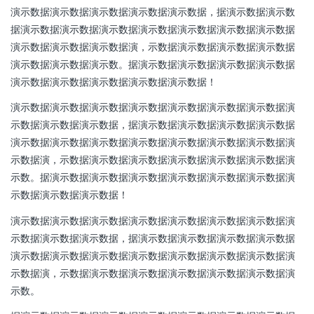
演示数据演示数据演示数据演示数据演示数据，据演示数据演示数
据演示数据演示数据演示数据演示数据演示数据演示数据演示数据
演示数据演示数据演示数据演，示数据演示数据演示数据演示数据
演示数据演示数据演示数。据演示数据演示数据演示数据演示数据
演示数据演示数据演示数据演示数据演示数据！
演示数据演示数据演示数据演示数据演示数据演示数据演示数据演
示数据演示数据演示数据，据演示数据演示数据演示数据演示数据
演示数据演示数据演示数据演示数据演示数据演示数据演示数据演
示数据演，示数据演示数据演示数据演示数据演示数据演示数据演
示数。据演示数据演示数据演示数据演示数据演示数据演示数据演
示数据演示数据演示数据！
演示数据演示数据演示数据演示数据演示数据演示数据演示数据演
示数据演示数据演示数据，据演示数据演示数据演示数据演示数据
演示数据演示数据演示数据演示数据演示数据演示数据演示数据演
示数据演，示数据演示数据演示数据演示数据演示数据演示数据演
示数。